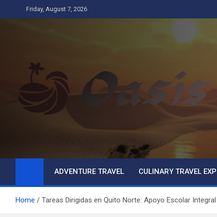
Skip
Friday, August 7, 2026
to
content
Oasis
Business
ADVENTURE TRAVEL
CULINARY TRAVEL EXP
Home
Tareas Dirigidas en Quito Norte: Apoyo Escolar Integral