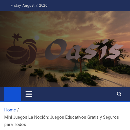
Skip
Friday, August 7, 2026
to
content
Oasis
Business
Home
Mini Juegos La Noción: Juegos Educativos Gratis y Seguros
para Todos