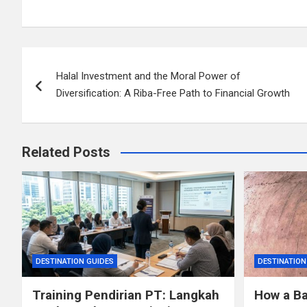
Post
Halal Investment and the Moral Power of
navigation
Diversification: A Riba-Free Path to Financial Growth
Related Posts
DESTINATION GUIDES
DESTINATION
Training Pendirian PT: Langkah
How a Ba