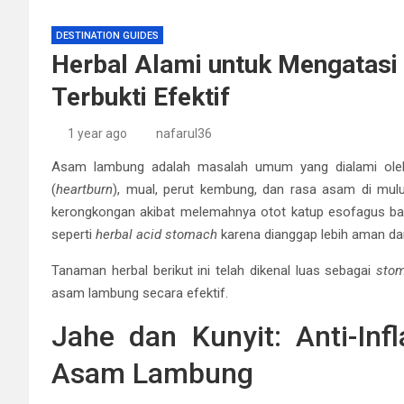
DESTINATION GUIDES
Herbal Alami untuk Mengatasi
Terbukti Efektif
1 year ago
nafarul36
Asam lambung adalah masalah umum yang dialami oleh 
(
heartburn
), mual, perut kembung, dan rasa asam di mulut
kerongkongan akibat melemahnya otot katup esofagus bagi
seperti
herbal acid stomach
karena dianggap lebih aman da
Tanaman herbal berikut ini telah dikenal luas sebagai
stom
asam lambung secara efektif.
Jahe dan Kunyit: Anti-In
Asam Lambung