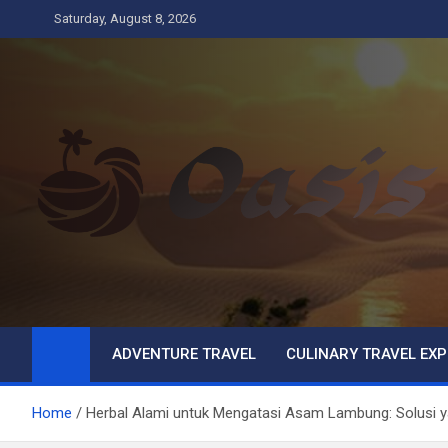
Skip
Saturday, August 8, 2026
to
content
Oasis
Business
ADVENTURE TRAVEL
CULINARY TRAVEL EXP
Home
Herbal Alami untuk Mengatasi Asam Lambung: Solusi ya