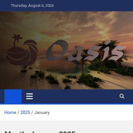
Skip
Thursday, August 6, 2026
to
content
Oasis
Business
Home
2025
January